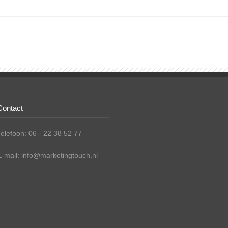
Contact
Telefoon: 06 - 22 38 52 77
E-mail: info@marketingtouch.nl