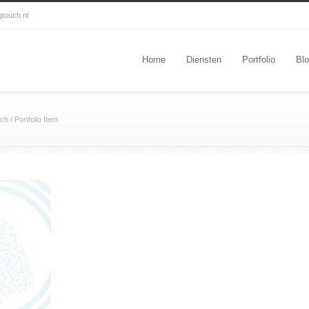
gtouch.nl
Home
Diensten
Portfolio
Bl
uch
/
Portfolio Item