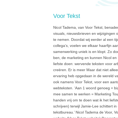
Voor Tekst
Nicol Tadema, van Voor Tekst, benader
visuals, nieuwsbrieven en wijzigingen 
te nemen. Doordat wij eerder al een t
collega’s, voelen we elkaar haarfijn aa
samenwerking uniek is en klopt. Zo do
ben, de marketing en kunnen Nicol en 
liefste doen: wervende teksten voor 
creëren. Er is meer Maar dat niet alle
ervaring heb opgedaan in de wereld van
ook namens Voor Tekst, voor een aanta
webteksten. ‘Aan 1 woord genoeg + biz
mee samen te werken = Marketing Touch
handen vrij om te doen wat ik het lie
schrijven) terwijl Jamie-Lee schittert i
tekstbureau.’ Nicol Tadema de Voor, V