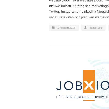
website (Voor Tekst website) Doorontw
nieuwe huisstijl Strategisch marketing
Twitter, Instagramen LinkedIn) Nieuws
vacatureteksten Schijven van webtekste
1 februari 2017
Jamie-Lee