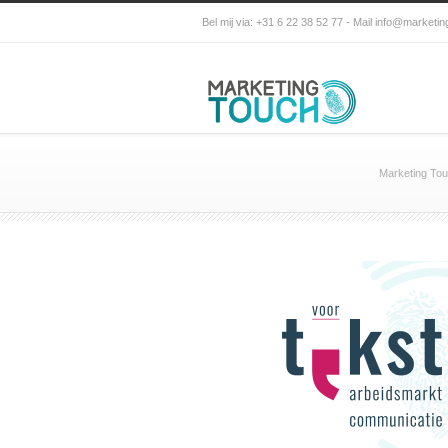
Bel mij via: +31 6 22 38 52 77 - Mail info@marketin
Marketing To