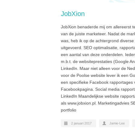
JobXion
JobXion benaderde mij om allereerst te
van de juiste marketeer. Nadat de mar
was, heb ik op de achtergrond divers
uitgevoerd. SEO optimalisatie, rappor
een aantal van deze onderdelen. Ieder
m.b.t. de websiteprestaties (Google An
LinkedIn. Maar niet alleen voor de Ne
voor de Poolse website lever ik een Go
een specifieke Facebook rapportages 
Facebookpagina. Social media rapport
LinkedIn Maandelijkse website rapport
als www.jobxion.pl. Marketingadvies S
portfolio
2 januari 2017
Jamie-Lee