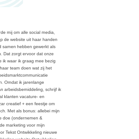
de mij om alle social media,
op de website uit haar handen
ijd samen hebben gewerkt als
n. Dat zorgt ervoor dat onze
e ik waar ik graag mee bezig
haar team doen wat zij het
arbeidsmarktcommunicatie
en. Omdat ik jarenlange
 arbeidsbemiddeling, schrijf ik
l klanten vacature- en
ar creatief + een feestje om
. Met als bonus: allebei mijn
fste doe (ondernemen &
n de marketing voor mijn
oor Tekst Ontwikkeling nieuwe