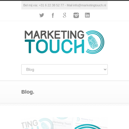
Bel mij via: +31 6 22 38 52 77 - Mail info@marketingtouch.nl
Blog.