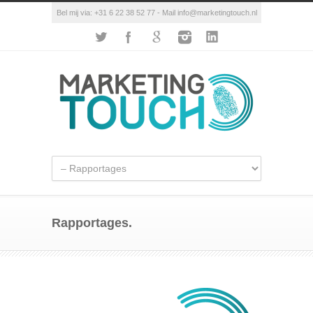
Bel mij via: +31 6 22 38 52 77 - Mail info@marketingtouch.nl
Rapportages.