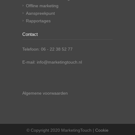
Offline marketing
Aanspreekpunt
Rapportages
Contact
Telefoon: 06 - 22 38 52 77
E-mail: info@marketingtouch.nl
Algemene voorwaarden
© Copyright 2020 MarketingTouch |
Cookie