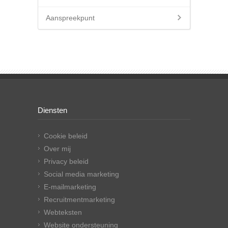
Aanspreekpunt
Diensten
Cookie beleid
Over mij
Privacy beleid
Social media marketing
E-mailmarketing
Recruitmentmarketing
Webteksten
Website ondersteuning