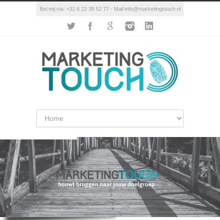
Bel mij via: +31 6 22 38 52 77 - Mail info@marketingtouch.nl