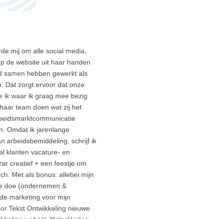
de mij om alle social media,
op de website uit haar handen
ijd samen hebben gewerkt als
n. Dat zorgt ervoor dat onze
e ik waar ik graag mee bezig
haar team doen wat zij het
arbeidsmarktcommunicatie
en. Omdat ik jarenlange
 arbeidsbemiddeling, schrijf ik
l klanten vacature- en
ar creatief + een feestje om
. Met als bonus: allebei mijn
fste doe (ondernemen &
n de marketing voor mijn
oor Tekst Ontwikkeling nieuwe