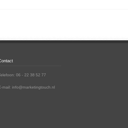
Contact
Telefoon: 06 - 22 38 52 77
E-mail: info@marketingtouch.nl