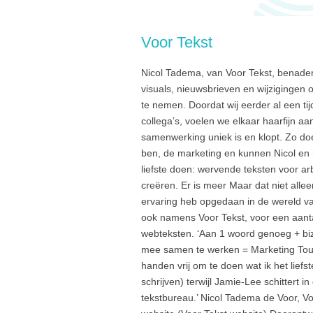
Voor Tekst
Nicol Tadema, van Voor Tekst, benader
visuals, nieuwsbrieven en wijzigingen 
te nemen. Doordat wij eerder al een t
collega’s, voelen we elkaar haarfijn aa
samenwerking uniek is en klopt. Zo do
ben, de marketing en kunnen Nicol en 
liefste doen: wervende teksten voor 
creëren. Er is meer Maar dat niet alle
ervaring heb opgedaan in de wereld van
ook namens Voor Tekst, voor een aanta
webteksten. ‘Aan 1 woord genoeg + biz
mee samen te werken = Marketing Touch
handen vrij om te doen wat ik het lie
schrijven) terwijl Jamie-Lee schittert i
tekstbureau.’ Nicol Tadema de Voor, V