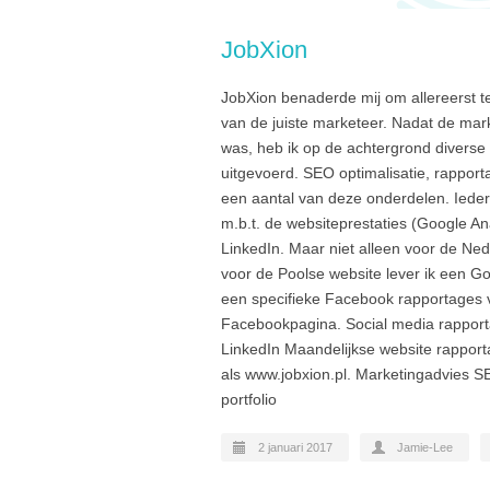
JobXion
JobXion benaderde mij om allereerst te
van de juiste marketeer. Nadat de mar
was, heb ik op de achtergrond divers
uitgevoerd. SEO optimalisatie, rappor
een aantal van deze onderdelen. Ieder
m.b.t. de websiteprestaties (Google An
LinkedIn. Maar niet alleen voor de Ne
voor de Poolse website lever ik een Go
een specifieke Facebook rapportages 
Facebookpagina. Social media rapport
LinkedIn Maandelijkse website rapport
als www.jobxion.pl. Marketingadvies S
portfolio
2 januari 2017
Jamie-Lee