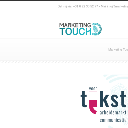
Bel mij via: +31 6 22 38 52 77 - Mail info@marketin
Marketing To