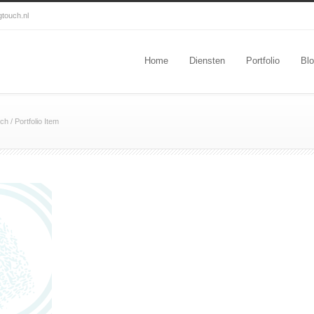
gtouch.nl
Home
Diensten
Portfolio
Bl
uch
/
Portfolio Item