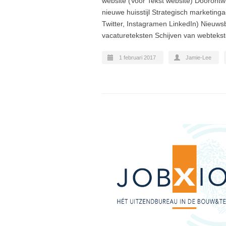
website (Voor Tekst website) Doorontw
nieuwe huisstijl Strategisch marketing
Twitter, Instagramen LinkedIn) Nieuws
vacatureteksten Schijven van webtekste
1 februari 2017
Jamie-Lee