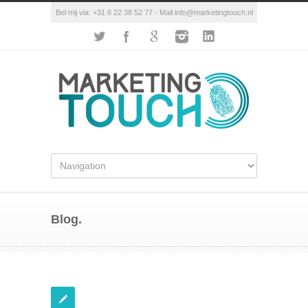
Bel mij via: +31 6 22 38 52 77 - Mail info@marketingtouch.nl
Blog.