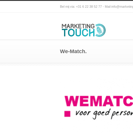
Bel mij via: +31 6 22 38 52 77 - Mail info@marketin
We-Match.