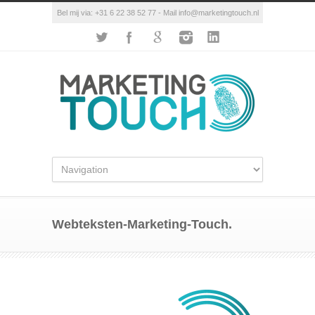
Bel mij via: +31 6 22 38 52 77 - Mail info@marketingtouch.nl
Webteksten-Marketing-Touch.