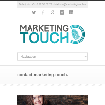
Bel mij via: +31 6 22 38 52 77 - Mail info@marketingtouch.nl
contact-marketing-touch.