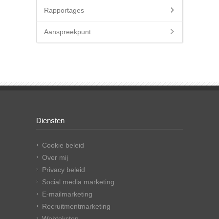
Rapportages
Aanspreekpunt
Diensten
Cookie beleid
Over mij
Privacy beleid
Social media marketing
E-mailmarketing
Recruitmentmarketing
Webteksten