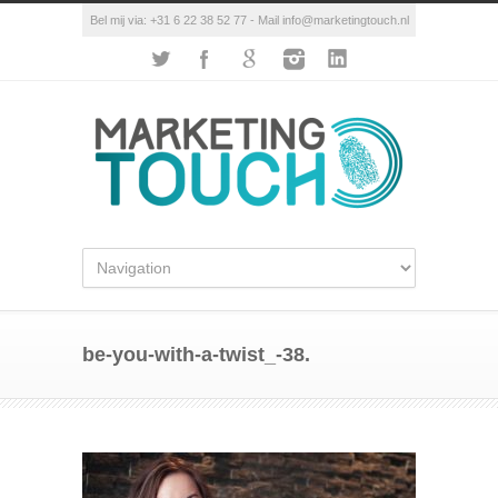
Bel mij via: +31 6 22 38 52 77 - Mail info@marketingtouch.nl
be-you-with-a-twist_-38.